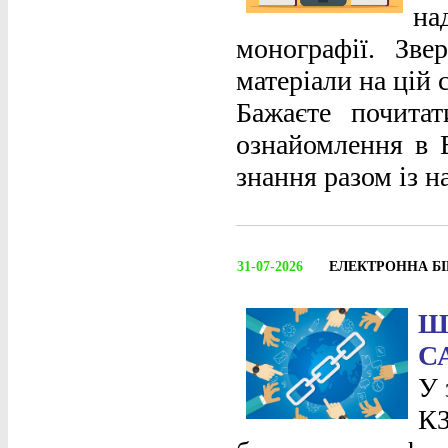
на
монографії. Зве
матеріали на цій 
Бажаєте почита
ознайомлення в Е
знання разом із 
31-07-2026
ЕЛЕКТРОННА Б
Ш
С
У 
КЗ