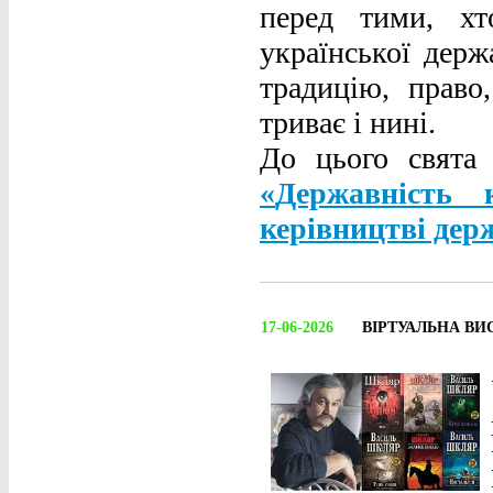
перед тими, хт
української держ
традицію, право
триває і нині.
До цього свята 
«
Державність к
керівництві дер
17-06-2026
ВІРТУАЛЬНА ВИ