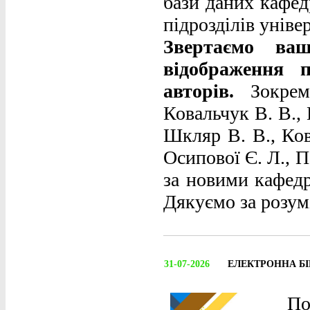
бази даних кафед
підрозділів уніве
Звертаємо ва
відображення 
авторів.
Зокрема
Ковальчук В. В., 
Шкляр В. В., Ков
Осипової Є. Л., П
за новими кафедр
Дякуємо за розум
31-07-2026
ЕЛЕКТРОННА Б
По