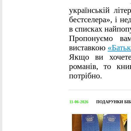
українській літе
бестселера», і н
в списках найпо
Пропонуємо ва
виставкою
«Батьк
Якщо ви хочете
романів, то кн
потрібно.
11-06-2026
ПОДАРУНКИ БІБ