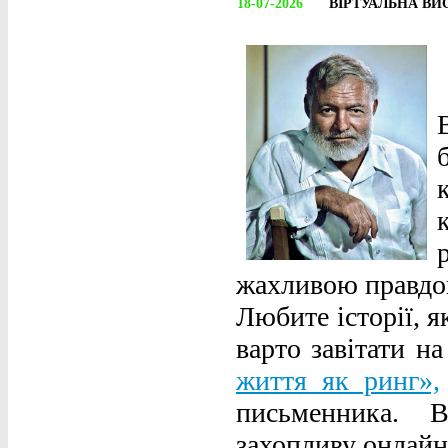
18-07-2026
ВІРТУАЛЬНА ВИ
жахливою правдою
Любите історії, 
варто завітати н
життя як ринг»,
письменника. 
захопливу онлай