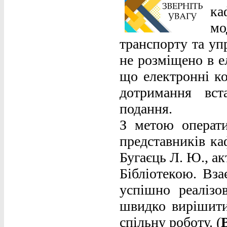
к
мо
транспорту та уп
не розміщено в е
що електронні ко
дотримання вст
подання.
З метою операти
представників ка
Бугаєць Л. Ю., а
Бібліотекою. Вза
успішно реалізо
швидко вирішити
спільну роботу. (