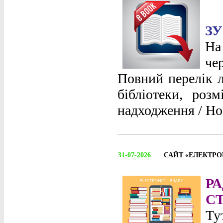
ЗУ
На
че
Повний перелік л
бібліотеки, роз
надходження / Но
31-07-2026
САЙТ «ЕЛЕКТРО
Р
С
Ту