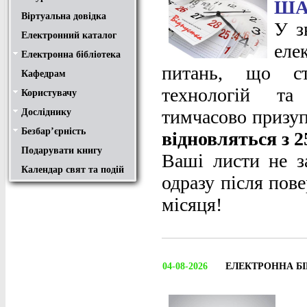
ША
Віртуальна довідка
У з
Електронний каталог
еле
Електронна бібліотека
Положення
Доступ
Авторам
Пошук у ЕК. Інструкція
питань, що ст
Кафедрам
технологій та 
Користувачу
Правила користування
Про обхідний лист
Медіатека "NMCBOOK"
Підручники онлайн
Путівник бібліотеками
Переходь на українську
Вивчаємо іноземну мову
Опис документів
Конференції НТУ
тимчасово призу
Досліднику
Законодавча база
Academic integrity
Плагіат
Локальний доступ
Ресурси вільного доступу
Наукова періодика
Бібліографічні менеджери
Безбар’єрність
Безбар’єрність це…
Путівник веб-ресурсами
відновляться з 2
Подарувати книгу
Ваші листи не з
Календар свят та подій
одразу після пов
місяця!
04-08-2026
ЕЛЕКТРОННА Б