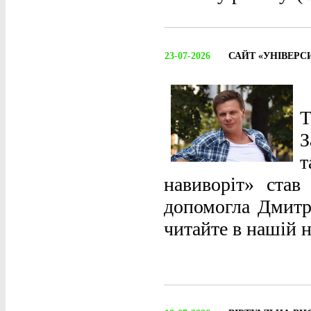
23-07-2026
САЙТ «УНІВЕРС
З
т
навиворіт» став
допомогла Дмитру
читайте в нашій н