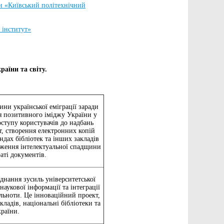
ни «Київський політехнічний
 інститут»
раїни та світу.
ини української еміграції заради
я позитивного іміджу України у
оступу користувачів до надбань
т, створення електронних копій
ндах бібліотек та інших закладів
еження інтелектуальної спадщини
аті документів.
єднання зусиль університетської
наукової інформації та інтеграції
ільноти. Це інноваційний проект,
ладів, національні бібліотеки та
країни.