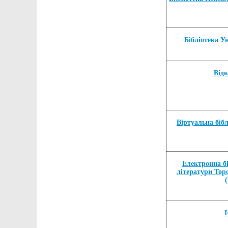
Бібліотека У
Від
Віртуальна бібл
Електронна бі
літератури Тор