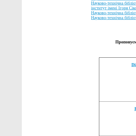
Науково-технічна бiблiо
інститут імені Ігоря Сік
Науково-технічна бібліо
Науково-технічна біблі
Пропонуєм
Di