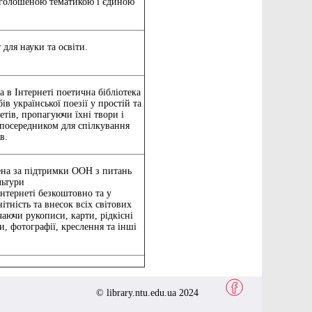
роголошеною тематикою і єдиною
для науки та освіти.
а в Інтернеті поетична бібліотека
в української поезії у простій та
етів, пропагуючи їхні твори і
 посередником для спілкування
в.
ена за підтримки ООН з питань
льтури
Інтернеті безкоштовно та у
тність та внесок всіх світових
аючи рукописи, карти, рідкісні
, фотографії, креслення та інші
© library.ntu.edu.ua 2024