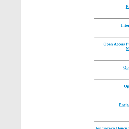
E
Inte
Open Access P
N
Op
Op
Proje
Бібліотека Пенси