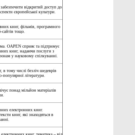
 забезпечити відкритий доступ до
аспекти європейської культури.
вних книг, фільмів, програмного
б-сайтів тощо.
орма. OAPEN сприяє та підтримує
ічних книг, надаючи послуги з
ронам у науковому спілкуванні.
 в тому числі безліч шедеврів
во-популярної літератури.
лічує понад мільйон матеріалів
ми.
овних електронних книг.
ексти книг, які знаходяться в
анні.
 електронних книг, тематика – від