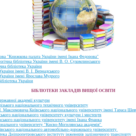
ова "Книжкова палата України імені Івана Федорова"
огічна бібліотека України імені В. О. Сухомлинського
чна бібліотека України
України імені В. І. Вернадського
 України імені Ярослава Мудрого
ібліотека України
БІБЛІОТЕКИ ЗАКЛАДІВ ВИЩОЇ ОСВІТИ
державної академії культури
різького національного технічного університету
 М. Максимовича Київського нацiонального унiверситету iменi Тараса Шев
ського національного університету культури і мистецтв
вського національного університету імені Івана Франка
iонального унiверситету "Києво-Могилянська академiя"
ківського національного автомобільно-дорожнього університету
отека Дніпропетровського інституту інженерів залізничного транспорту