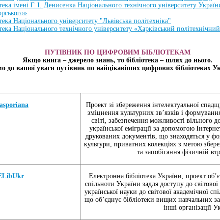
тека імені Г. І. Денисенка Національного технічного університету Украї
орського»
тека Національного університету "Львівська політехніка"
отека Національного технічного університету «Харківський політехнічний
ПУТІВНИК ПО ЦИФРОВИМ БІБЛІОТЕКАМ
Якщо книга – джерело знань, то бібліотека – шлях до нього.
о до вашої уваги путівник по найцікавіших цифрових бібліотеках Ук
asporiana
Проект зі збереження інтелектуальної спадщ
зміцнення культурних зв’язків і формуванн
світі, забезпечення можливості вільного д
української еміграції за допомогою Інтерне
друкованих документів, що знаходяться у фо
культури, приватних колекціях з метою збер
та запобігання фізичній втр
ELibUkr
Електронна бібліотека України, проект об’
спільноти України задля доступу до світової 
української науки до світової академічної сп
що об’єднує бібліотеки вищих навчальних зак
інші організації У