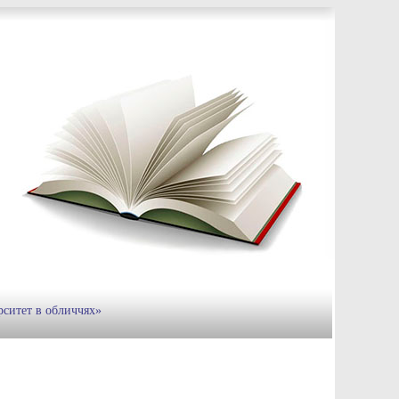
рситет в обличчях»