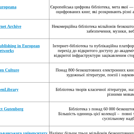
uropeana
Європейська цифрова бібліотека, мета якої —
оцифрованих книг, які розкривають різні 
rnet Archive
Некомерційна бібліотека мільйонів безкошто
забезпечення, музики, ве
ublishing in European
Інтернет-бібліотека та публікаційна платф
etworks
перехід до відкритого доступу до академ
відкритої інфраструктури зацікавленим сто
en Culture
Понад 800 безкоштовних електронних книг,
художньої літератури, поезії і науко
enLibrary
Бібліотека творів класичної літератури, на
різними мова
ct Gutenberg
Бібліотека з понад 60 000 безкошт
Більшість одиниць цієї колекції – повні т
суспільному надб
льванського університету
Налічує більше трьох мільйонів безкоштовних