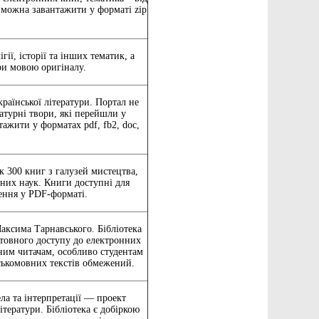
 можна завантажити у форматі zip
гії, історії та інших тематик, а
ри мовою оригіналу.
раїнської літератури. Портал не
атурні твори, які перейшли у
ажити у форматах pdf, fb2, doc,
к 300 книг з галузей мистецтва,
арних наук. Книги доступні для
ення у PDF-форматі.
аксима Тарнавського. Бібліотека
штовного доступу до електронних
еним читачам, особливо студентам
ськомовних текстів обмежений.
ла та інтерпретації — проект
ітератури. Бібліотека є добіркою