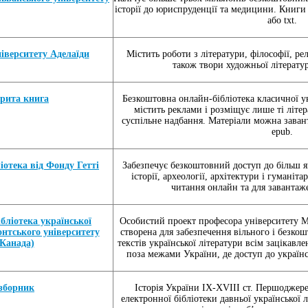
історії до юриспруденції та медицини. Книги
або txt.
ніверситету Аделаїди
Містить роботи з літератури, філософії, релі
також твори художньої літерату
крита книга
Безкоштовна онлайн-бібліотека класичної ук
містить реклами і розміщує лише ті літер
суспільне надбання. Матеріали можна завант
epub.
іотека від Фонду Гетті
Забезпечує безкоштовний доступ до більш я
історії, археології, архітектури і гуманіт
читання онлайн та для завантаж
бліотека української
Особистий проект професора університету М
онтського університету
створена для забезпечення вільного і безко
(Канада)
текстів української літератури всім зацікавл
поза межами України, де доступ до україн
Ізборник
Історія України IX-XVIII ст. Першоджере
електронної бібліотеки давньої української л