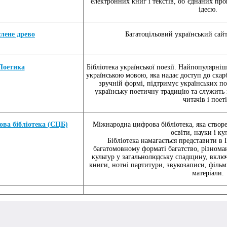
електронних книг і текстів, об’єднаних п
ідеєю.
лене древо
Багатоцільовий український сайт 
Поетика
Бібліотека української поезії. Найпопулярніш
українською мовою, яка надає доступ до скарбі
зручній формі, підтримує українських по
українську поетичну традицію та служить
читачів і поеті
ова бібліотека (СЦБ)
Міжнародна цифрова бібліотека, яка створ
освіти, науки і ку
Бібліотека намагається представити в 
багатомовному форматі багатство, різномані
культур у загальнолюдську спадщину, включ
книги, нотні партитури, звукозаписи, фільми
матеріали.