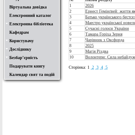
1
2026
Віртуальна довідка
2
Ернест Гемінґвей: життя я
Електронний каталог
3
Батько українського бестсе
4
Маестро української новел
Електронна бібліотека
Положення
Доступ
Авторам
Пошук у ЕК. Інструкція
5
Сучасні голоси України
Кафедрам
6
Тамара Горіха Зерня
7
Чарівник з Оксфорда
Користувачу
Правила користування
Про обхідний лист
Медіатека "NMCBOOK"
Підручники онлайн
Путівник бібліотеками
Переходь на українську
Вивчаємо іноземну мову
Опис документів
Конференції НТУ
8
2025
Досліднику
Законодавча база
Academic integrity
Плагіат
Локальний доступ
Ресурси вільного доступу
Наукова періодика
Бібліографічні менеджери
9
Магія Різдва
10
Волонтери: Сила небайду
Безбар’єрність
Безбар’єрність це…
Путівник веб-ресурсами
Подарувати книгу
Сторінка:
1
2
3
4
5
Календар свят та подій