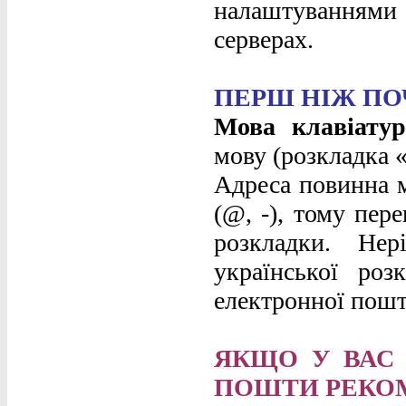
налаштуваннями 
серверах.
ПЕРШ НІЖ ПО
Мова клавіатур
мову (розкладка 
Адреса повинна м
(@, -), тому пер
розкладки. Не
української роз
електронної пошт
ЯКЩО У ВАС
ПОШТИ РЕКО