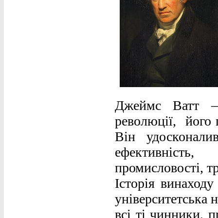
Джеймс Ватт –
революції, його 
Він удосконал
ефективність
промисловості, т
Історія винаходу
університетська н
всі ті чинники, п