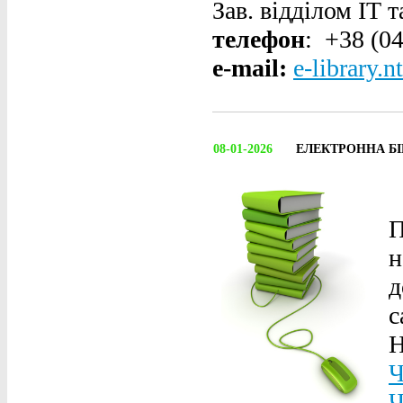
Зав. відділом ІТ 
телефон
: +38 (0
e-mail:
e-library.
08-01-2026
ЕЛЕКТРОННА Б
П
н
д
с
Н
Ч
Ч