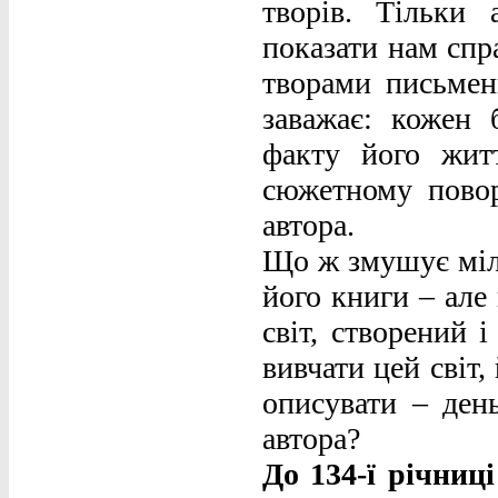
творів. Тільки
показати нам спр
творами письмен
заважає: кожен 
факту його жит
сюжетному повор
автора.
Що ж змушує міль
його книги – але 
світ, створений 
вивчати цей світ,
описувати – ден
автора?
До 134-ї річниц