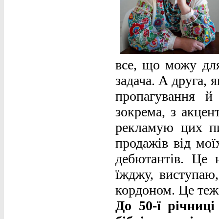
все, що можу дл
задача. А друга, 
пропагування й 
зокрема, з акцен
рекламую цих пи
продажів від мої
дебютантів. Це 
їжджу, виступаю,
кордоном. Це теж
До 50-ї річниц