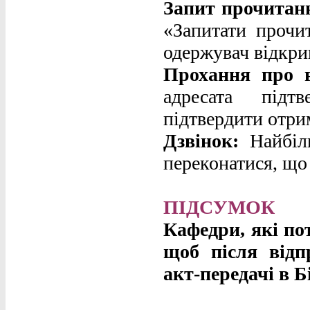
Запит прочитан
«Запитати прочи
одержувач відкрив
Прохання про в
адресата підт
підтвердити отри
Дзвінок:
Найбіль
переконатися, що
ПІДСУМОК
Кафедри, які по
щоб після відп
акт-передачі в Бі