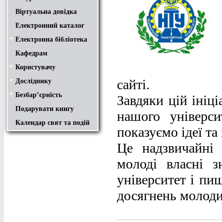
Віртуальна довідка
Електронний каталог
Електронна бібліотека
Положення
Доступ
Авторам
Пошук у ЕК. Інструкція
Кафедрам
Користувачу
Правила користування
Про обхідний лист
Медіатека "NMCBOOK"
Підручники онлайн
Путівник бібліотеками
Переходь на українську
Вивчаємо іноземну мову
Опис документів
Конференції НТУ
сайті.
Досліднику
Законодавча база
Academic integrity
Плагіат
Локальний доступ
Ресурси вільного доступу
Наукова періодика
Бібліографічні менеджери
Безбар’єрність
Безбар’єрність це…
Путівник веб-ресурсами
Завдяки цій ініц
Подарувати книгу
нашого універс
Календар свят та подій
показуємо ідеї та
Це надзвичайні
молоді власні з
університет і пи
досягнень молод