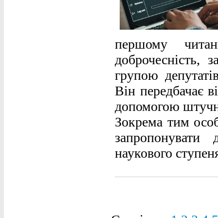
першому читан
доброчесність, 
групою депутаті
Він передбачає в
допомогою штучног
Зокрема тим особ
запропонувати 
наукового ступен