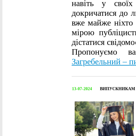
навіть у своїх
докричатися до л
вже майже ніхто 
мірою публіцист
дістатися свідомо
Пропонуємо в
Загребельний – п
13-07-2024
ВИПУСКНИКАМ