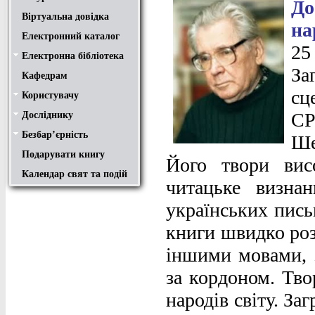
До
Віртуальна довідка
на
Електронний каталог
2
Електронна бібліотека
Положення
Доступ
Авторам
Пошук у ЕК. Інструкція
За
Кафедрам
сц
Користувачу
Правила користування
Про обхідний лист
Медіатека "NMCBOOK"
Підручники онлайн
Путівник бібліотеками
Переходь на українську
Вивчаємо іноземну мову
Опис документів
Конференції НТУ
СР
Досліднику
Законодавча база
Academic integrity
Плагіат
Локальний доступ
Ресурси вільного доступу
Наукова періодика
Бібліографічні менеджери
Безбар’єрність
Безбар’єрність це…
Путівник веб-ресурсами
Ше
Подарувати книгу
Його твори вис
Календар свят та подій
читацьке визна
українських пись
книги швидко роз
іншими мовами, з
за кордоном. Тво
народів світу. З