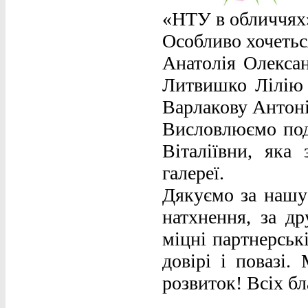
«НТУ в обличчях
Особливо хочетьс
Анатолія Олексан
Литвишко Лілію 
Варлакову Антон
Висловлюємо подя
Віталіївни, яка
галереї.
Дякуємо за нашу 
натхнення, за др
міцні партнерськ
довірі і повазі.
розвиток! Всіх бл