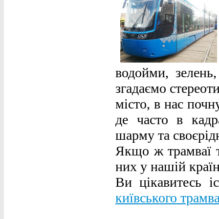
водойми, зелень,
згадаємо стереот
місто, в нас поч
де часто в кадр
шарму та своєрідн
Якщо ж трамваї т
них у нашій країн
Ви цікавитесь і
київського трамв