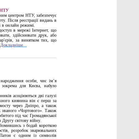
 НТУ
ьним центром НТУ, забезпечує
ту. Після реєстрації видань в
і в онлайн режимі.
доступ в мережі Інтернет, що
ювати, здійснювати друк, або
ар'єрів, за винятком тих, що
.
Докладніше...
 народження особи, чиє ім’я
 зокрема для Києва, набуло
ників асоціюються дві галузі
жного киянина він є перш за
мосту через Дніпро, а також
к званого «Чортового». Також
битого під час Громадянської
 Другу світову війну.
айомившись з бодай короткою
остів, розробок зварювальних
 Патон є одним із символів