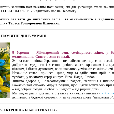
итець залишив нам важливі посилання, які для українців стали закликом
РІТЕСЯ-ПОБОРЕТЕ!» надихають нас на Перемогу.
аючих завітати до читальних залів та ознайомитись з виданням
шлях Тараса Григоровича Шевченко.
І ПАМ'ЯТНІ ДНІ В УКРАЇНІ
8 березня – Міжнародний день солідарності жінок у бо
емансипацію. Свято весни та надії.
Жінка-мати, жінка-берегиня – це найсвятіше, що є на землі
добротою, мудрістю і ласкою, робить життя красивим і яск
ніжним, і більш духовним, коли щасливо усміхаються жіночі очі.
Нехай це свято принесе дива, мир та здійснення мрій, а на
турботи, у кожному серці живуть Віра, Надія, Любов.
Зичимо здоров’я, благополуччя і радості, терпіння і ніжност
Бажаємо вам спокою, миру в родині, щоб щастя всміхалось при к
– від добрих людей. Любові й щедрот – від рідних дітей!
Ми підготували для вас віртуальну книжкову виставку
«Жіноче
які ламають будь-які стереотипи та не знають слова "неможливо".
ЕЛЕКТРОННА БІБЛІОТЕКА НТУ»