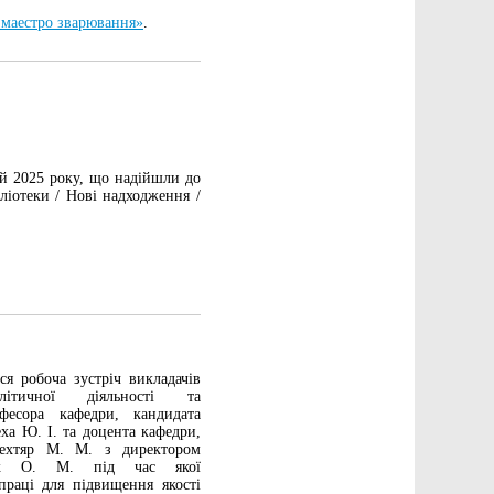
 маестро зварювання»
.
й 2025 року, що надійшли до
ліотеки / Нові надходження /
я робоча зустріч викладачів
алітичної діяльності та
фесора кафедри, кандидата
ха Ю. І. та доцента кафедри,
Дехтяр М. М. з директором
ик О. М. під час якої
праці для підвищення якості