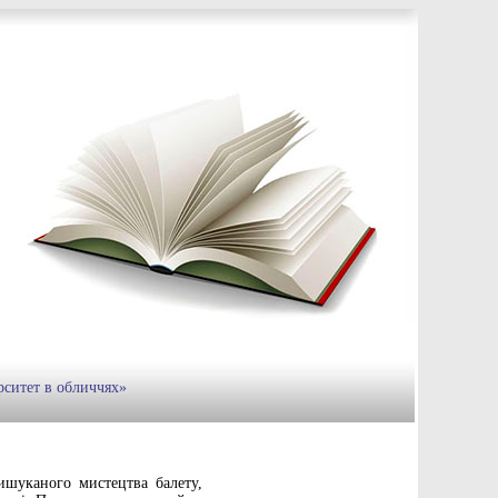
рситет в обличчях»
шуканого мистецтва балету,