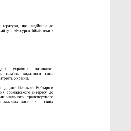
літератури, що надійшли до
айту : «Ресурси бібліотеки /
дні українці називають
ь пам'ять видатного сина
атріота України.
 спадщини Великого Кобзаря в
ня громадського інтересу до
аціонального транспортного
книжкових виставок в своїх