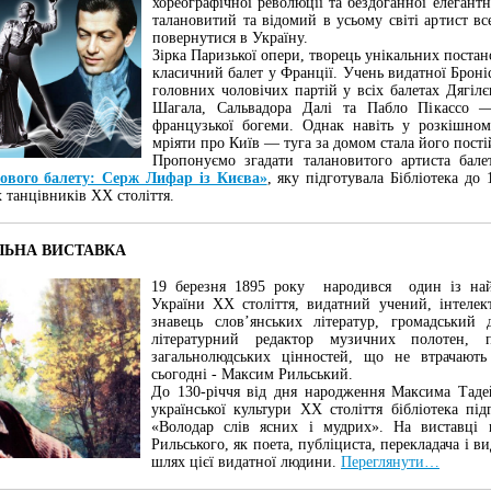
хореографічної революції та бездоганної елегант
талановитий та відомий в усьому світі артист 
повернутися в Україну.
Зірка Паризької опери, творець унікальних постано
класичний балет у Франції. Учень видатної Броні
головних чоловічих партій у всіх балетах Дягіл
Шагала, Сальвадора Далі та Пабло Пікассо
французької богеми. Однак навіть у розкішном
мріяти про Київ — туга за домом стала його пості
Пропонуємо згадати талановитого артиста бале
тового балету: Серж Лифар із Києва»
, яку підготувала Бібліотека до
 танцівників XX століття.
ЛЬНА ВИСТАВКА
19 березня 1895 року народився один із найс
України XX століття, видатний учений, інтелек
знавець слов’янських літератур, громадський д
літературний редактор музичних полотен, п
загальнолюдських цінностей, що не втрачають
сьогодні - Максим Рильський.
До 130-річчя від дня народження Максима Таде
української культури ХХ століття бібліотека під
«Володар слів ясних і мудрих». На виставці п
Рильського, як поета, публіциста, перекладача і в
шлях цієї видатної людини.
Переглянути…