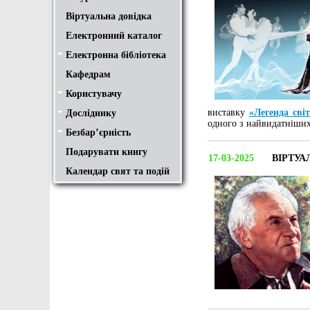
Віртуальна довідка
Електронний каталог
Електронна бібліотека
Положення
Доступ
Авторам
Пошук у ЕК. Інструкція
Кафедрам
Користувачу
Правила користування
Про обхідний лист
Медіатека "NMCBOOK"
Підручники онлайн
Путівник бібліотеками
Переходь на українську
Вивчаємо іноземну мову
Опис документів
Конференції НТУ
виставку
«Легенда сві
Досліднику
Законодавча база
Academic integrity
Плагіат
Локальний доступ
Ресурси вільного доступу
Наукова періодика
Бібліографічні менеджери
одного з найвидатніших
Безбар’єрність
Безбар’єрність це…
Путівник веб-ресурсами
Подарувати книгу
17-03-2025
ВІРТУА
Календар свят та подій