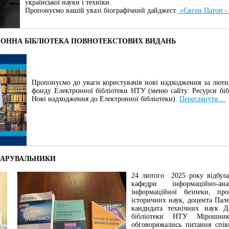
української науки і техніки.
Пропонуємо вашій увазі біографічний дайджест
«Євген Патон -
РОННА БІБЛІОТЕКА ПОВНОТЕКСТОВИХ ВИДАНЬ
Пропонуємо до уваги користувачів нові надходження за люти
фонду Електронної бібліотеки НТУ (меню сайту: Ресурси біб
Нові надходження до Електронної бібліотеки).
Переглянути…
ДАРУВАЛЬНИКИ
24 лютого 2025 року відбулас
кафедри інформаційно-ан
інформаційної безпеки, про
історичних наук, доцента Пале
кандидата технічних наук 
бібліотеки НТУ Мірошн
обговорювались питання спів