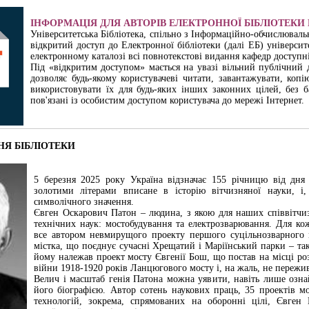
ІНФОРМАЦІЯ ДЛЯ АВТОРІВ ЕЛЕКТРОННОЇ БІБЛІОТЕКИ
Університетська Бібліотека, спільно з Інформаційно-обчислювал
відкритий доступ до Електронної бібліотеки (далі ЕБ) університе
електронному каталозі всі повнотекстові видання кафедр доступн
Під «відкритим доступом» мається на увазі вільний публічний 
дозволяє будь-якому користувачеві читати, завантажувати, копі
використовувати їх для будь-яких інших законних цілей, без б
пов'язані із особистим доступом користувача до мережі Інтернет
Я БІБЛІОТЕКИ
5 березня 2025 року Україна відзначає 155 річницю від дня
золотими літерами вписане в історію вітчизняної науки, і,
символічного значення.
Євген Оскарович Патон – людина, з якою для наших співвітчиз
технічних наук: мостобудування та електрозварювання. Для ко
все автором невмирущого проекту першого суцільнозварного 
містка, що поєднує сучасні Хрещатий і Маріїнський парки – та
йому належав проект мосту Євгенії Бош, що постав на місці роз
війни 1918-1920 років Ланцюгового мосту і, на жаль, не пережив
Велич і масштаб генія Патона можна уявити, навіть лише озн
його біографією. Автор сотень наукових праць, 35 проектів м
технологій, зокрема, спрямованих на оборонні цілі, Євген