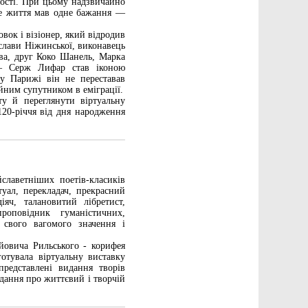
ності. При цьому надзвичайно
все життя мав одне бажання —
вок і візіонер, який відродив
слави Ніжинської, виконавець
єва, друг Коко Шанель, Марка
 — Серж Лифар став іконою
у Парижі він не переставав
йним супутником в еміграції.
ту й переглянути віртуальну
 120-річчя від дня народження
лаветніших поетів-класиків
туал, перекладач, прекрасний
іяч, талановитий лібретист,
роповідник гуманістичних,
 свого вагомого значення і
йовича Рильського - корифея
готувала віртуальну виставку
редставлені видання творів
идання про життєвий і творчій