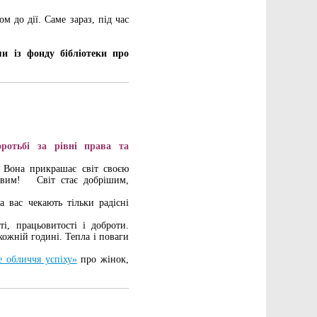
 до дії. Саме зараз, під час
и із фонду бібліотеки про
ротьбі за рівні права та
. Вона прикрашає світ своєю
равим! Світ стає добрішим,
 вас чекають тільки радісні
і, працьовитості і доброти.
ожній годині. Тепла і поваги
 обличчя успіху»
про жінок,