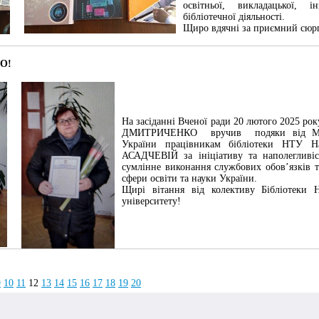
освітньої, викладацької, і
бібліотечної діяльності.
Щиро вдячні за приємний сюр
О!
На засіданні Вченої ради 20 лютого 2025 ро
ДМИТРИЧЕНКО вручив подяки від Мініс
України працівникам бібліотеки НТУ Н
АСАДЧЕВІЙ за ініціативу та наполегливіс
сумлінне виконання службових обов’язків т
сфери освіти та науки України.
Щирі вітання від колективу Бібліотеки Н
університету!
9
10
11
12
13
14
15
16
17
18
19
20