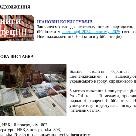
НАДХОДЖЕННЯ
ШАНОВНІ КОРИСТУВАЧІ!
Запрошуємо вас до перегляду нових надходжень 
бібліотеки у
листопаді 2024 - лютому 2025
(меню с
Нові надходження / Нові книги у бібліотеці»).
ОВА ВИСТАВКА
Більше століття березневі 
шевченківськими і вшановуют
українського народу, справжнього п
З метою вивчення і популяризації
Україні та за її межами, зростан
народної творчості бібліотека Н
університету підготувала низку 
читальних залах:
 НБК, 8 поверх, кім. 802;
ератури, НБК,8 поверх, кім. 803;
л, кім. № 345 в головному корпусі університету.