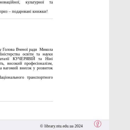
нноваційної, культурної та
приз – подаровані книжки!
ку Голова Вченої ради Микола
терства освіти та науки
аталії КУЧЕРЯВІЙ та Ніні
ть, високий професіоналізм,
а вагомий внесок у розвиток
аціонального транспортного
© library.ntu.edu.ua 2024