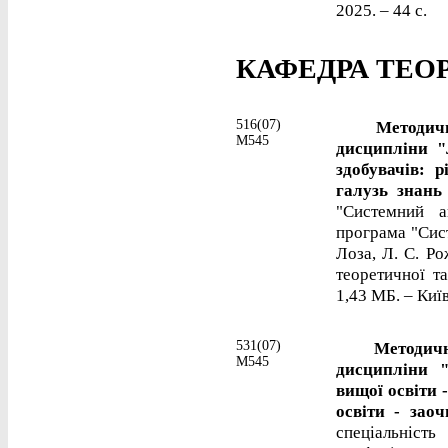
2025. – 44 с.
КАФЕДРА ТЕО
516(07)
Методичні в
М545
дисципліни "
здобувачів: 
галузь знань
"Системний а
програма "Сист
Лоза, Л. С. Ро
теоретичної та
1,43 МБ. – Київ
531(07)
Методичні в
М545
дисципліни "
вищої освіти 
освіти - зао
спеціальніст