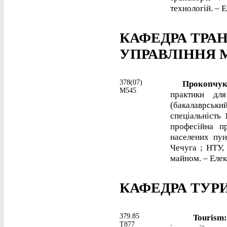
технологій. – Е
КАФЕДРА ТРА
УПРАВЛІННЯ
378(07)
Прокопчук,
М545
практики дл
(бакалаврський
спеціальність 
професійна п
населених пун
Чечуга ; НТУ,
майном. – Елект
КАФЕДРА ТУР
379.85
Tourism: ex
Т877