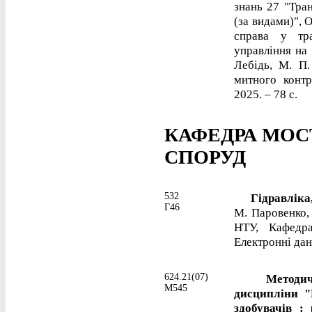
знань 27 "Тран
(за видами)", 
справа у тра
управління на 
Лебідь, М. П
митного контр
2025. – 78 с.
КАФЕДРА МОСТ
СПОРУД
532
Гідравліка, г
Г46
М. Паровенко, 
НТУ, Кафедра
Електронні дані
624.21(07)
Методичні 
М545
дисципліни "
здобувачів :