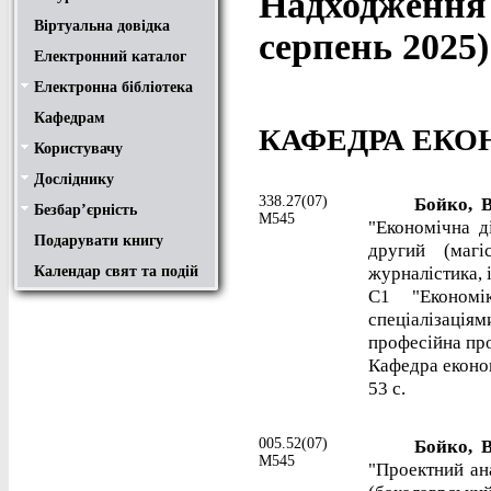
Надходження 
Віртуальна довідка
серпень 2025)
Електронний каталог
Електронна бібліотека
Положення
Доступ
Авторам
Пошук у ЕК. Інструкція
Кафедрам
КАФЕДРА ЕКО
Користувачу
Правила користування
Про обхідний лист
Медіатека "NMCBOOK"
Підручники онлайн
Путівник бібліотеками
Переходь на українську
Вивчаємо іноземну мову
Опис документів
Конференції НТУ
Досліднику
Законодавча база
Academic integrity
Плагіат
Локальний доступ
Ресурси вільного доступу
Наукова періодика
Бібліографічні менеджери
338.27(07)
Бойко, В
Безбар’єрність
Безбар’єрність це…
Путівник веб-ресурсами
М545
"Економічна ді
Подарувати книгу
другий (магі
журналістика, 
Календар свят та подій
С1 "Економі
спеціалізація
професійна про
Кафедра економі
53 с.
005.52(07)
Бойко, В
М545
"Проектний ана