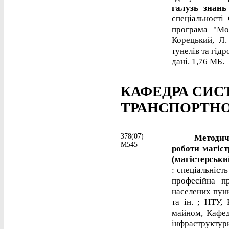
галузь знань
спеціальності
програма "Мос
Корецький, Л.
тунелів та гідр
дані. 1,76 МБ. 
КАФЕДРА СИС
ТРАНСПОРТНОЇ
378(07)
Методичні р
М545
роботи магіст
(магістерськи
: спеціальніст
професійна п
населених пункт
та ін. ; НТУ,
майном, Кафед
інфраструктури 