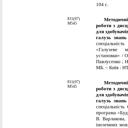
104 с.
811(07)
Методичні в
М545
роботи з дис
для здобувачів
галузь знань
спеціальніс
«Галузеве м
установки» / О
Павлусенко ; Н
МБ. – Київ : НТ
811(07)
Методичні в
М545
роботи з дис
для здобувачів
галузь знань
спеціальність
програма «Буді
В. Варлакова,
іноземних мов.