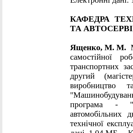
КАФЕДРА ТЕХ
ТА АВТОСЕРВ
Ященко, М. М.
самостійної ро
транспортних зас
другий (магіст
виробництво т
"Машинобудування
програма - "Т
автомобільних 
технічної експлуа
дані. 1,04 МБ. – К