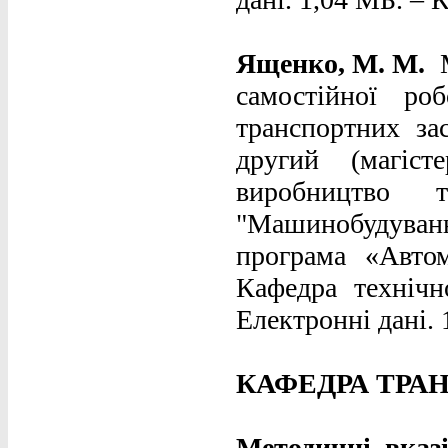
Ященко, М. М.
самостійної ро
транспортних зас
другий (магіст
виробництво 
"Машинобудування
програма «Авто
Кафедра технічно
Електронні дані. 
КАФЕДРА ТРА
Методичні вказ