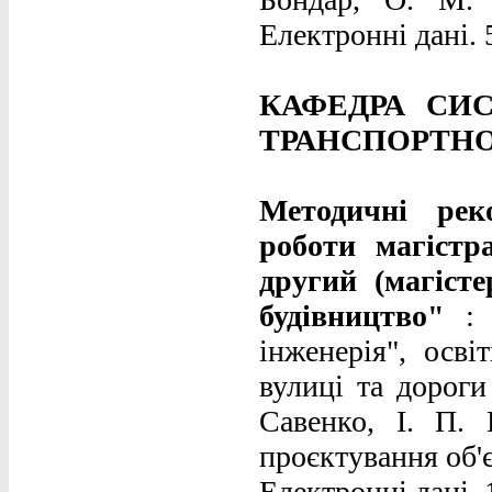
Електронні дані. 
КАФЕДРА СИ
ТРАНСПОРТНОЇ
Методичні рек
роботи магістр
другий (магіст
будівництво"
: с
інженерія", осві
вулиці та дороги
Савенко, І. П.
проєктування об'є
Електронні дані. 