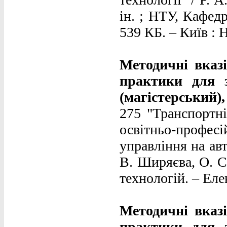
ін. ; НТУ, Кафед
539 КБ. – Київ : Н
Методичні вказ
практики для з
(магістерський)
275 "Транспортні 
освітньо-профе
управління на авт
В. Ширяєва, О. С
технологій. – Елек
Методичні вказ
практики для з