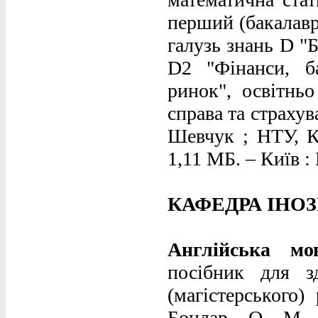
перший (бакалавр
галузь знань D "Б
D2 "Фінанси, б
ринок", освітньо
справа та страхув
Шевчук ; НТУ, К
1,11 МБ. – Київ : 
КАФЕДРА ІНО
Англійська мо
посібник для зд
(магістерського)
Бондар, О. М.