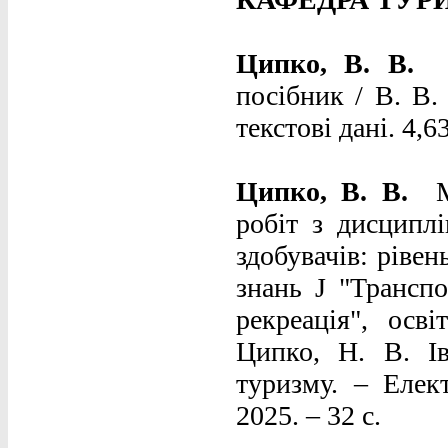
Ципко, В. В.
посібник / В. В.
текстові дані. 4,6
Ципко, В. В.
робіт з дисципл
здобувачів: рівен
знань J "Транспо
рекреація", осв
Ципко, Н. В. І
туризму. – Елек
2025. – 32 с.