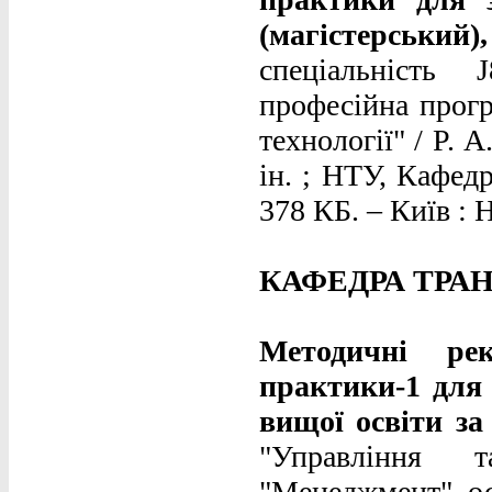
(магістерський)
спеціальність 
професійна прогр
технології" / Р. 
ін. ; НТУ, Кафед
378 КБ. – Київ : Н
КАФЕДРА ТРА
Методичні рек
практики-1 для 
вищої освіти з
"Управління т
"Менеджмент", ос