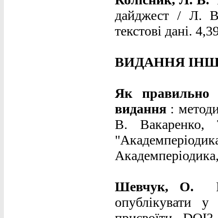
дайджест / Л. В
текстові дані. 4,3
ВИДАННЯ ІНШ
Як правильно 
видання
: методи
В. Вакаренко,
"Академперіоди
Академперіодика, 
Шевчук, О.
опублікувати у
присвоїти DOI?