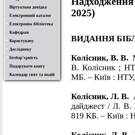
Надходження 
Віртуальна довідка
2025)
Електронний каталог
Електронна бібліотека
Положення
Доступ
Авторам
Пошук у ЕК. Інструкція
Кафедрам
ВИДАННЯ БІБ
Користувачу
Правила користування
Про обхідний лист
Медіатека "NMCBOOK"
Підручники онлайн
Путівник бібліотеками
Переходь на українську
Вивчаємо іноземну мову
Опис документів
Конференції НТУ
Досліднику
Законодавча база
Academic integrity
Плагіат
Локальний доступ
Ресурси вільного доступу
Наукова періодика
Бібліографічні менеджери
Колісник, В. В.
Безбар’єрність
Безбар’єрність це…
Путівник веб-ресурсами
В. Колісник ; НТУ
Подарувати книгу
МБ. – Київ : НТУ, 
Календар свят та подій
Колісник, Л. В.
дайджест / Л. В. 
819 КБ. – Київ : Н
Колісник, Л. В.