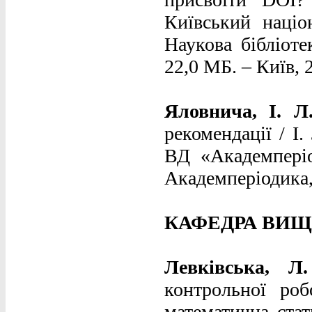
Київський націо
Наукова бібліоте
22,0 МБ. – Київ, 2
Яловнича, І.
рекомендації / І
ВД «Академперіо
Академперіодика, 
КАФЕДРА ВИЩ
Левківська,
контрольної роб
математична стат