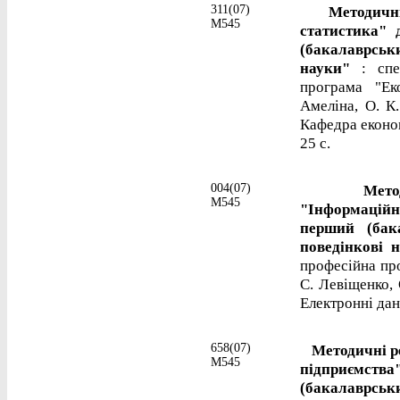
311(07)
Методичні ре
М545
статистика" 
(бакалаврськ
науки"
: спец
програма "Ек
Амеліна, О. К
Кафедра економі
25 с.
004(07)
Методичні 
М545
"Інформаційни
перший (бак
поведінкові 
професійна про
С. Левіщенко, 
Електронні дані
658(07)
Методичні ре
М545
підприємства
(бакалаврс