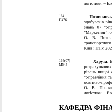
логістики. – Ел
164
Познякова, 
П476
здобувачів рів
знань 07 "Упр
"Маркетинг", о
О. В. Позня
транспортного 
Київ : НТУ, 202
164(07)
Харута, В
М545
розрахункових
рівень вищої 
"Управління та
освітньо-профе
О. В. Позня
логістики. – Ел
КАФЕДРА ФІНА