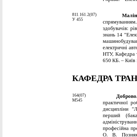
811.161.2(07)
Малінсь
У 455
спрямуванням
здобувачів: рі
знань 14 "Елек
машинобудуван
електричні авт
НТУ, Кафедра т
650 КБ. – Київ 
КАФЕДРА ТРА
164(07)
Доброволь
М545
практичної ро
дисципліни "Л
перший (бака
адмініструван
професійна пр
О. В. Позня