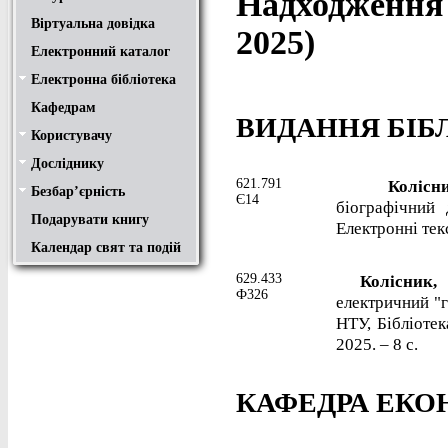
Надходження 
Віртуальна довідка
2025)
Електронний каталог
Електронна бібліотека
Положення
Доступ
Авторам
Пошук у ЕК. Інструкція
Кафедрам
ВИДАННЯ БІБ
Користувачу
Правила користування
Про обхідний лист
Медіатека "NMCBOOK"
Підручники онлайн
Путівник бібліотеками
Переходь на українську
Вивчаємо іноземну мову
Опис документів
Конференції НТУ
Досліднику
Законодавча база
Academic integrity
Плагіат
Локальний доступ
Ресурси вільного доступу
Наукова періодика
Бібліографічні менеджери
621.791
Колісник
Безбар’єрність
Безбар’єрність це…
Путівник веб-ресурсами
Є14
біографічний 
Подарувати книгу
Електронні текс
Календар свят та подій
629.433
Колісник,
Ф326
електричний "г
НТУ, Бібліотек
2025. – 8 с.
КАФЕДРА ЕКО