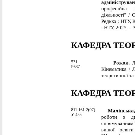
адмініструва
професійна 
діяльності" / 
Редько ; НТУ, 
: НТУ, 2025. – 3
КАФЕДРА ТЕО
531
Рожок, Л
Р637
Кінематика / Л
теоретичної та 
КАФЕДРА ТЕОРІ
811.161.2(07)
Малінська, 
У 455
роботи з ди
спрямуванням"
вищої освіти