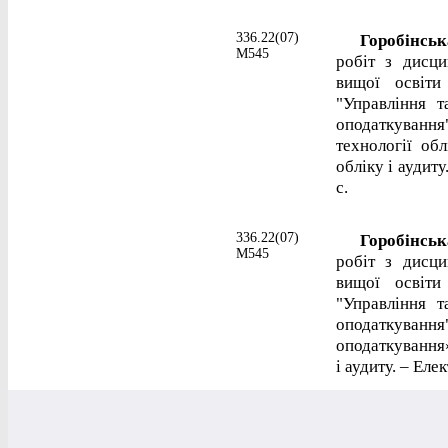
336.22(07)
Горобінська
М545
робіт з дисци
вищої освіти
"Управління т
оподаткуванн
технології обл
обліку і аудиту
с.
336.22(07)
Горобінська
М545
робіт з дисци
вищої освіти
"Управління т
оподаткуванн
оподаткування»
і аудиту. – Еле