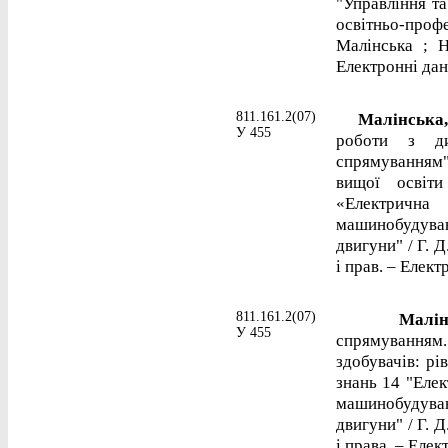
"Управління та
освітньо-про
Малінська ; Н
Електронні дані
811.161.2(07)
Малінська, 
У 455
роботи з ди
спрямуванням"
вищої освіти
«Електрична 
машинобудуван
двигуни" / Г. Д
і прав. – Елект
811.161.2(07)
Малінсь
У 455
спрямуванням
здобувачів: рі
знань 14 "Елек
машинобудуван
двигуни" / Г. Д
і права. – Елек