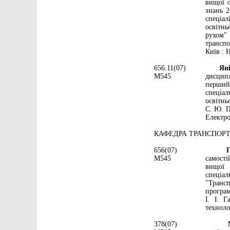
вищої о
знань 2
спеціал
освітн
рухом" 
транспо
Київ : Н
656.11(07)
Яніше
М545
дисципл
перший 
спеціал
освітнь
С. Ю. П
Електро
КАФЕДРА ТРАНСПОР
656(07)
Галь
М545
самості
вищої 
спеціал
"Трансп
програм
І. І. 
техноло
378(07)
Метод