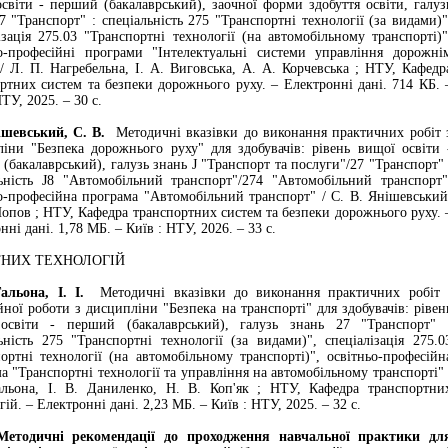
світи - перший (бакалаврський), заочної форми здобуття освіти, галуз
7 "Транспорт" : спеціальність 275 "Транспортні технології (за видами)"
ізація 275.03 "Транспортні технології (на автомобільному транспорті)"
ьо-професійні програми "Інтелектуальні системи управління дорожні
/ Л. П. Нагребельна, І. А. Виговська, А. А. Корчевська ; НТУ, Кафедр
ртних систем та безпеки дорожнього руху. – Електронні дані. 714 КБ. 
ТУ, 2025. – 30 с.
вський, С. В.
Методичні вказівки до виконання практичних робіт 
іни "Безпека дорожнього руху" для здобувачів: рівень вищої освіти 
(бакалаврський), галузь знань J "Транспорт та послуги"/27 "Транспорт" 
ьність J8 "Автомобільний транспорт"/274 "Автомобільний транспорт"
о-професійна програма "Автомобільний транспорт" / С. В. Янішевський
опов ; НТУ, Кафедра транспортних систем та безпеки дорожнього руху. 
нні дані. 1,78 МБ. – Київ : НТУ, 2026. – 33 с.
ТНИХ ТЕХНОЛОГІЙ
она, І. І.
Методичні вказівки до виконання практичних робіт 
йної роботи з дисципліни "Безпека на транспорті" для здобувачів: рівен
освіти - перший (бакалаврський), галузь знань 27 "Транспорт" 
ьність 275 "Транспортні технології (за видами)", спеціалізація 275.0
ортні технології (на автомобільному транспорті)", освітньо-професійн
а "Транспортні технології та управління на автомобільному транспорті" 
Гальона, І. В. Даниленко, Н. В. Коп'як ; НТУ, Кафедра транспортни
гій. – Електронні дані. 2,23 МБ. – Київ : НТУ, 2025. – 32 с.
ичні рекомендації до проходження навчальної практики дл