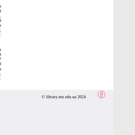
з
й
,
3
т
;
:
з
й
7
3
а
;
:
© library.ntu.edu.ua 2024