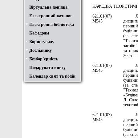
КАФЕДРА ТЕОРЕТИЧН
Віртуальна довідка
Електронний каталог
621.01(07)
Лоза
М545
дисципл
Електронна бібліотека
Положення
Доступ
Авторам
Пошук у ЕК. Інструкція
перший
будівни
Кафедрам
(за спе
"Трансп
Користувачу
Правила користування
Про обхідний лист
Медіатека "NMCBOOK"
Підручники онлайн
Путівник бібліотеками
Переходь на українську
Вивчаємо іноземну мову
Опис документів
Конференції НТУ
засоби"
Досліднику
та прик
Законодавча база
Academic integrity
Плагіат
Локальний доступ
Ресурси вільного доступу
Наукова періодика
Бібліографічні менеджери
2025. – 
Безбар’єрність
Безбар’єрність це…
Путівник веб-ресурсами
621.01(07)
Лоза
Подарувати книгу
М545
дисципл
перший
Календар свят та подій
будівни
(за спе
"Техно
«Будіве
Л. Соло
текстові
621.01(07)
Лоза
М545
дисципл
перший
будівни
(за спе