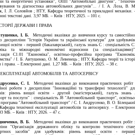
и та енергетичні установки", ОПП "Автомобільні двигуни", "Технічн
вування та діагностика автомобільних двигунів"... / І. А. Лоза, В. М
, І. Л. Соловйов ; НТУ, Кафедра теоретичної та прикладної механіки. 
нні текстові дані. 3,97 МБ. – Київ : НТУ, 2025. – 101 с.
ІСТОРІЇ ДЕРЖАВИ І ПРАВА
шенко, І. Б.
Методичні вказівки до вивчення курсу та самостійно
з дисципліни "Історія України та української культури" для здобувачів
вищої освіти - перший (бакалаврський), галузь знань С : спеціальність С
міка та міжнародні економічні відносини (за спеціалізаціями)"
лізація С1.01 "Економіка", освітньо-професійна програма "Економік
мства" / І. Б. Автушенко, О. М. Левенець ; НТУ, Кафедра теорії та історі
 і права. – Електронні дані. 1,27 МБ. – Київ : НТУ, 2025. – 38 с.
 ЕКСПЛУАТАЦІЇ АВТОМОБІЛІВ ТА АВТОСЕРВІСУ
сенко, С. І.
Методичні вказівки до виконання практичних робіт 
йної роботи з дисципліни "Інноваційні та трансферні технології" дл
ачів: рівень вищої освіти - другий (магістерський), галузь знань 
орт та послуги" : спеціальність J8 "Автомобільний транспорт", освітньо
 програма "Автомобільний транспорт" / С. І. Андрусенко, В. О. Білецьки
Кафедра технічної експлуатації автомобілів та автосервісу. – Електронн
03 МБ. – Київ : НТУ, 2026. – 47 с.
ченко, В. Б.
Методичні вказівки до виконання практичних робіт 
ліни "Організація державного обліку та контролю технічного стан
ортних засобів" для здобувачів: рівень вищої освіти - перши