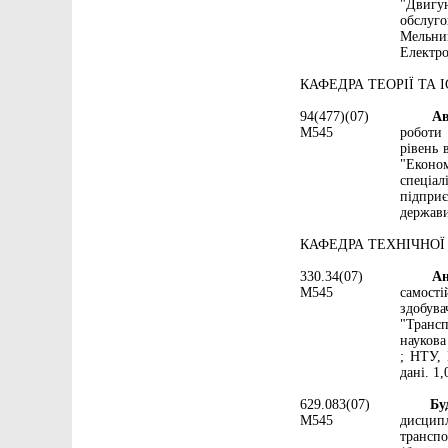
"Двигун
обслуго
Мельник
Електро
КАФЕДРА ТЕОРІЇ ТА 
94(477)(07)
Авту
М545
роботи 
рівень 
"Еконо
спеціа
підприє
держави
КАФЕДРА ТЕХНІЧНОЇ
330.34(07)
Андру
М545
самості
здобув
"Трансп
наукова
; НТУ, 
дані. 1,
629.083(07)
Будни
М545
дисцип
трансп