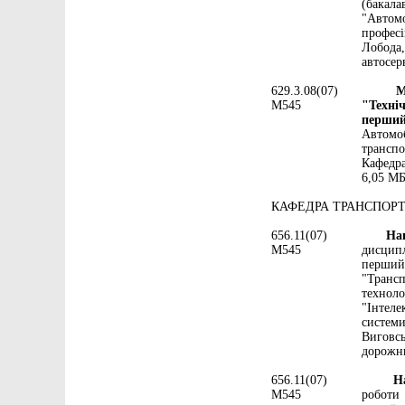
(бакала
"Автом
профес
Лобода,
автосер
629.3.08(07)
Методи
М545
"Техніч
перший
Автомо
транспо
Кафедра
6,05 МБ
КАФЕДРА ТРАНСПОР
656.11(07)
Нагре
М545
дисципл
перший
"Транс
технол
"Інтеле
систем
Виговсь
дорожнь
656.11(07)
Нагр
М545
роботи 