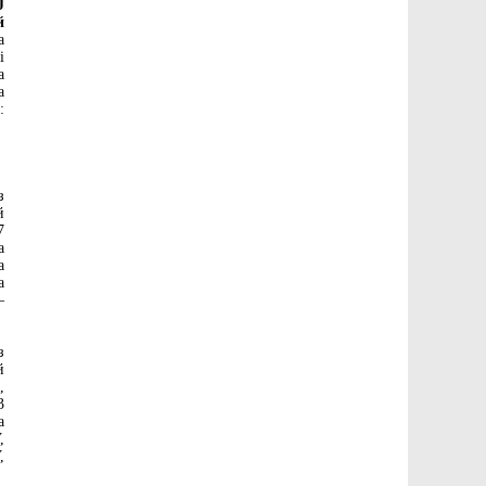
J
й
а
і
а
а
:
з
й
7
а
а
а
–
з
й
,
3
а
,
,