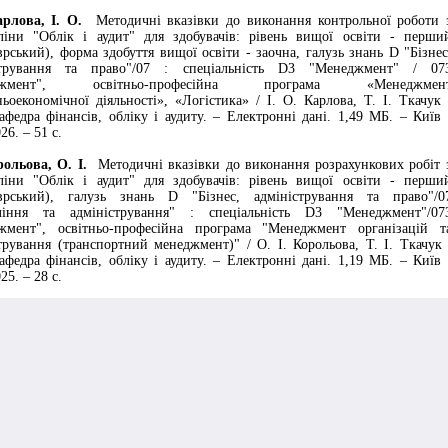
ова, І. О.
Методичні вказівки до виконання контрольної роботи 
ліни "Облік і аудит" для здобувачів: рівень вищої освіти - перши
врський), форма здобуття вищої освіти - заочна, галузь знань D "Бізнес
стрування та право"/07 : спеціальність D3 "Менеджмент" / 07
джмент", освітньо-професійна програма «Менеджмен
ьоекономічної діяльності», «Логістика» / І. О. Карлова, Т. І. Ткачук 
федра фінансів, обліку і аудиту. – Електронні дані. 1,49 МБ. – Київ 
26. – 51 с.
ьова, О. І.
Методичні вказівки до виконання розрахункових робіт 
ліни "Облік і аудит" для здобувачів: рівень вищої освіти - перши
аврський), галузь знань D "Бізнес, адміністрування та право"/0
ління та адміністрування" : спеціальність D3 "Менеджмент"/07
жмент", освітньо-професійна програма "Менеджмент організацій т
трування (транспортний менеджмент)" / О. І. Корольова, Т. І. Ткачук 
федра фінансів, обліку і аудиту. – Електронні дані. 1,19 МБ. – Київ 
25. – 28 с.