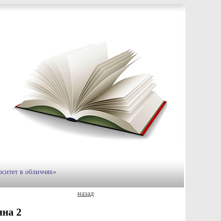
рситет в обличчях»
назад
ина 2