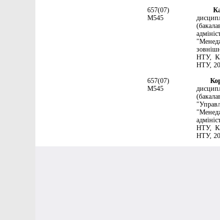
657(07)
Карл
М545
дисцип
(бакала
адміні
"Мене
зовнішн
НТУ, Ка
НТУ, 20
657(07)
Корол
М545
дисцип
(бакал
"Управ
"Менед
адмініс
НТУ, Ка
НТУ, 20