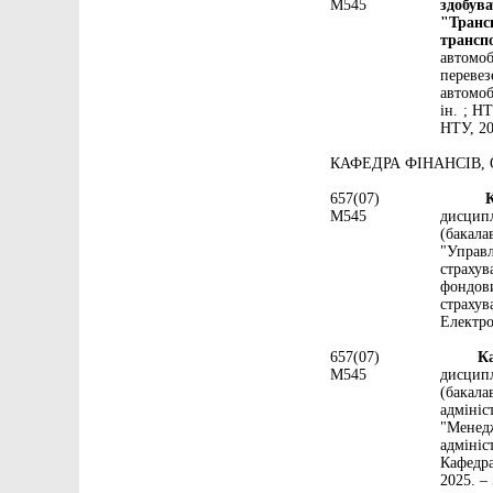
М545
здобув
"Транс
трансп
автомо
перевез
автомоб
ін. ; Н
НТУ, 20
КАФЕДРА ФІНАНСІВ, 
657(07)
Карл
М545
дисципл
(бакал
"Управл
страхув
фондови
страху
Електро
657(07)
Карл
М545
дисцип
(бакала
адміні
"Менед
адмініс
Кафедра
2025. – 