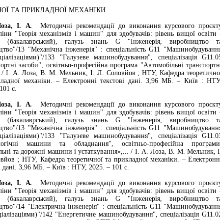
ОЇ ТА ПРИКЛАДНОЇ МЕХАНІКИ
, І. А.
Методичні рекомендації до виконання курсового проєкт
іни "Теорія механізмів і машин" для здобувачів: рівень вищої освіти 
 (бакалаврський), галузь знань G "Інженерія, виробництво т
цтво"/13 "Механічна інженерія" : спеціальність G11 "Машинобудуванн
ціалізаціями)"/133 "Галузеве машинобудування", спеціалізація G11.0
ортні засоби", освітньо-професійна програма "Автомобільні транспортн
 / І. А. Лоза, В. М. Мельник, І. Л. Соловйов ; НТУ, Кафедра теоретично
ладної механіки. – Електронні текстові дані. 3,96 МБ. – Київ : НТУ
101 с.
, І. А.
Методичні рекомендації до виконання курсового проєкт
іни "Теорія механізмів і машин" для здобувачів: рівень вищої освіти 
 (бакалаврський), галузь знань G "Інженерія, виробництво т
цтво"/13 "Механічна інженерія" : спеціальність G11 "Машинобудуванн
ціалізаціями)"/133 "Галузеве машинобудування", спеціалізація G11.0
логічні машини та обладнання", освітньо-професійна програми
льні та дорожні машини і устаткування»,... / І. А. Лоза, В. М. Мельник, І
вйов ; НТУ, Кафедра теоретичної та прикладної механіки. – Електронн
 дані. 3,96 МБ. – Київ : НТУ, 2025. – 101 с.
, І. А.
Методичні рекомендації до виконання курсового проєкт
іни "Теорія механізмів і машин" для здобувачів: рівень вищої освіти 
 (бакалаврський), галузь знань G "Інженерія, виробництво т
цтво"/14 "Електрична інженерія" : спеціальність G11 "Машинобудуванн
ціалізаціями)"/142 "Енергетичне машинобудування", спеціалізація G11.0