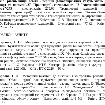
ачів: рівень вищої освіти - перший (бакалаврський), галузь знань 
порт та послуги"/27 "Транспорт", спеціальність J8 "Автомобільни
орт"/275
: спеціалізація 275.03 "Транспортні технології (н
більному транспорті)", освітньо-професійна програма "Автомобільн
ення та транспортні технології"/"Транспортні технології та управління н
ільному транспорті" / Р. А. Хабутдінов, С. В. Ширяєва, О. С. Ігнатенко т
ТУ, Кафедра транспортних технологій. – Електронні дані. 477 КБ. – Київ 
25. – 24 с.
ОБЛІКУ І АУДИТУ
ова, І. О.
Методичні вказівки до виконання курсової роботи 
іни "Бухгалтерський облік" для здобувачів: рівень вищої освіти - перши
аврський), галузь знань D "Бізнес, адміністрування та право"/0
іння та адміністрування" : спеціальність D2 "Фінанси банківська справ
ання та фондовий ринок"/072 "Фінанси, банківська справа, страхування т
й ринок", освітньо-професійна програма "Фінанси, банківська справа т
вання" / І. О. Карлова ; НТУ, Кафедра фінансів, обліку і аудиту. 
нні дані. 2,26 МБ. – Київ : НТУ, 2026. – 93 с.
ова, І. О.
Методичні вказівки до виконання контрольної роботи 
ліни "Облік і аудит" для здобувачів: рівень вищої освіти - перши
врський), форма здобуття вищої освіти - заочна, галузь знань D "Бізнес
стрування та право"/07 : спеціальність D3 "Менеджмент" / 07
жмент", освітньо-професійна програма "Менеджмент організацій т
трування (транспортний менеджмент)" / І. О. Карлова, Т. І. Ткачук ; НТУ
 фінансів, обліку і аудиту. – Електронні дані. 1,49 МБ. – Київ : НТУ
51 с.