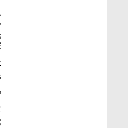
у
-
а
я
5
і
ї
,
у
-
а
я
3
:
.
і
у
-
а
я
2