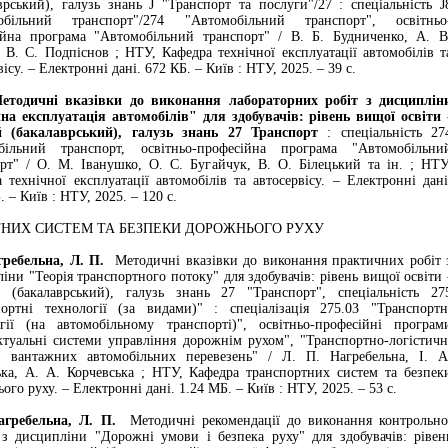
врський), галузь знань J "Транспорт та послуги"/27 : спеціальність J
обільний транспорт"/274 "Автомобільний транспорт", освітньо
ійна програма "Автомобільний транспорт" / В. Б. Будниченко, А. В
 В. С. Подпіснов ; НТУ, Кафедра технічної експлуатації автомобілів т
вісу. – Електронні дані. 672 КБ. – Київ : НТУ, 2025. – 39 с.
чні вказівки до виконання лабораторних робіт з дисциплін
на експлуатація автомобілів" для здобувачів: рівень вищої освіти 
 (бакалаврський), галузь знань 27 Транспорт
: спеціальність 27
більний транспорт, освітньо-професійна програма "Автомобільни
рт" / О. М. Іванушко, О. С. Бугайчук, В. О. Білецький та ін. ; НТУ
 технічної експлуатації автомобілів та автосервісу. – Електронні дані
. – Київ : НТУ, 2025. – 120 с.
ТНИХ СИСТЕМ ТА БЕЗПЕКИ ДОРОЖНЬОГО РУХУ
бельна, Л. П.
Методичні вказівки до виконання практичних робіт 
іни "Теорія транспортного потоку" для здобувачів: рівень вищої освіти 
 (бакалаврський), галузь знань 27 "Транспорт", спеціальність 27
портні технології (за видами)" : спеціалізація 275.03 "Транспортн
огії (на автомобільному транспорті)", освітньо-професійні програм
ктуальні системи управління дорожнім рухом", "Транспортно-логістичн
и вантажних автомобільних перевезень" / Л. П. Нагребельна, І. А
ка, А. А. Корчевська ; НТУ, Кафедра транспортних систем та безпек
ого руху. – Електронні дані. 1.24 МБ. – Київ : НТУ, 2025. – 53 с.
ебельна, Л. П.
Методичні рекомендації до виконання контрольно
з дисципліни "Дорожні умови і безпека руху" для здобувачів: рівен